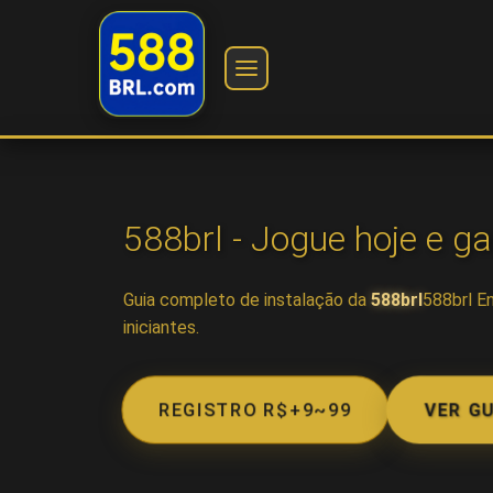
🎰 Jogos
Slot
588brl - Jogue hoje e g
Cassino
Guia completo de instalação da
588brl
588brl En
iniciantes.
Fortune
REGISTRO R$+9~99
VER G
Jogos