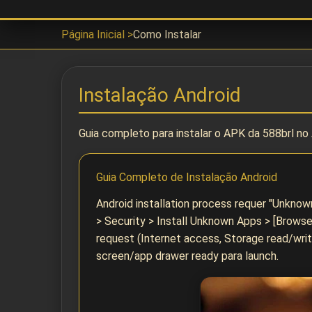
Página Inicial
Como Instalar
Instalação Android
Guia completo para instalar o APK da 588brl no 
Guia Completo de Instalação Android
Android installation process requer "Unknow
> Security > Install Unknown Apps > [Browser
request (Internet access, Storage read/wri
screen/app drawer ready para launch.