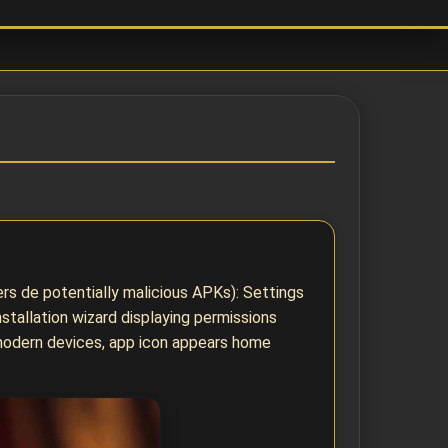
rs de potentially malicious APKs): Settings
stallation wizard displaying permissions
 modern devices, app icon appears home