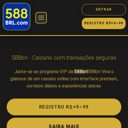
ENTRAR
REGISTRO R$+9~99
🎰 Jogos
Slot
588brl - Cassino com transações seguras
Junte-se ao programa VIP da
588brl
588brl Viva o
Cassino
glamour de um cassino online com interface premium,
sorteios diários e experiências únicas.
Fortune
REGISTRO R$+9~99
Jogos
Game
SAIBA MAIS