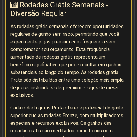
🎰 Rodadas Grátis Semanais -
Diversão Regular
As rodadas grátis semanais oferecem oportunidades
regulares de ganho sem risco, permitindo que você
experimente jogos premium com frequência sem
comprometer seu orçamento. Esta frequência
aumentada de rodadas grátis representa um
benefício significativo que pode resultar em ganhos
substanciais ao longo do tempo. As rodadas grátis
Prata são distribuídas entre uma seleção mais ampla
de jogos, incluindo slots premium e jogos de mesa
exclusivos.
Cada rodada grátis Prata oferece potencial de ganho
superior que as rodadas Bronze, com multiplicadores
especiais e recursos exclusivos. Os ganhos das
rodadas grátis são creditados como bônus com