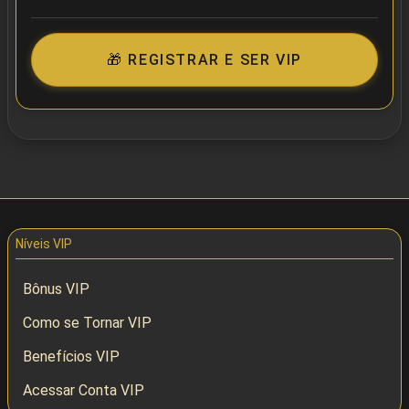
🎁 REGISTRAR E SER VIP
Níveis VIP
Bônus VIP
Como se Tornar VIP
Benefícios VIP
Acessar Conta VIP