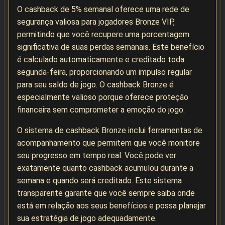
O cashback de 5% semanal oferece uma rede de
segurança valiosa para jogadores Bronze VIP,
permitindo que você recupere uma porcentagem
significativa de suas perdas semanais. Este benefício
é calculado automaticamente e creditado toda
segunda-feira, proporcionando um impulso regular
para seu saldo de jogo. O cashback Bronze é
especialmente valioso porque oferece proteção
financeira sem comprometer a emoção do jogo.
O sistema de cashback Bronze inclui ferramentas de
acompanhamento que permitem que você monitore
seu progresso em tempo real. Você pode ver
exatamente quanto cashback acumulou durante a
semana e quando será creditado. Este sistema
transparente garante que você sempre saiba onde
está em relação aos seus benefícios e possa planejar
sua estratégia de jogo adequadamente.