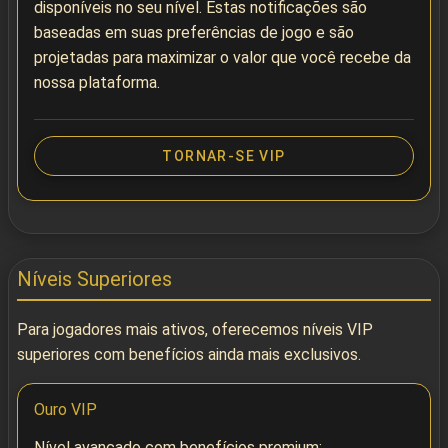
disponíveis no seu nível. Estas notificações são
baseadas em suas preferências de jogo e são
projetadas para maximizar o valor que você recebe da
nossa plataforma.
TORNAR-SE VIP
Níveis Superiores
Para jogadores mais ativos, oferecemos níveis VIP
superiores com benefícios ainda mais exclusivos.
Ouro VIP
Nível avançado com benefícios premium: