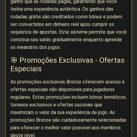
ganho que as rodadas pagas, garantindo que você
tenha uma experiência autêntica. Os ganhos das
rodadas grátis são creditados como bônus e podem
ser convertidos em dinheiro real após cumprir os
requisitos de apostas. Este sistema permite que você
construa seu saldo gradualmente enquanto aprende
os meandros dos jogos.
🎯 Promoções Exclusivas - Ofertas
Especiais
As promoções exclusivas Bronze oferecem acesso a
ofertas especiais não disponíveis para jogadores
regulares. Estas promoções incluem bônus temáticos,
torneios exclusivos e ofertas sazonais que
maximizam o valor da sua experiência de jogo. As
promoções Bronze são cuidadosamente selecionadas
para oferecer o melhor valor possível aos membros
deste nível.