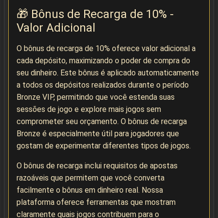
🎁 Bônus de Recarga de 10% -
Valor Adicional
O bônus de recarga de 10% oferece valor adicional a
cada depósito, maximizando o poder de compra do
seu dinheiro. Este bônus é aplicado automaticamente
a todos os depósitos realizados durante o período
Bronze VIP, permitindo que você estenda suas
sessões de jogo e explore mais jogos sem
comprometer seu orçamento. O bônus de recarga
Bronze é especialmente útil para jogadores que
gostam de experimentar diferentes tipos de jogos.
O bônus de recarga inclui requisitos de apostas
razoáveis que permitem que você converta
facilmente o bônus em dinheiro real. Nossa
plataforma oferece ferramentas que mostram
claramente quais jogos contribuem para o