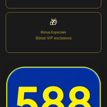
Bet
🎁
Win
Bônus Especiais
Bônus VIP exclusivos
APP
📱 Download
APK
Download
Baixar